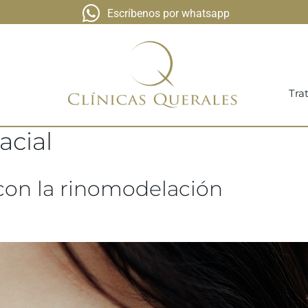
Escríbenos por whatsapp
Tra
acial
a con la rinomodelación