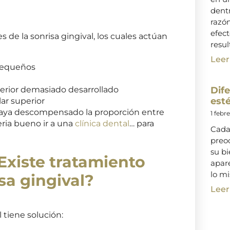
dentr
razó
efect
 de la sonrisa gingival, los cuales actúan
resul
Leer
pequeños
Dif
perior demasiado desarrollado
esté
ar superior
haya descompensado la proporción entre
1 febr
eria bueno ir a una
clínica dental
… para
Cada
preo
su bi
Existe tratamiento
apar
lo m
isa gingival?
Leer
l tiene solución: