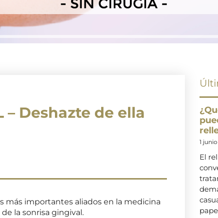
Últ
– Deshazte de ella
¿Qu
pue
rel
1 juni
El re
conve
trat
dema
casu
os más importantes aliados en la medicina
pape
de la sonrisa gingival.