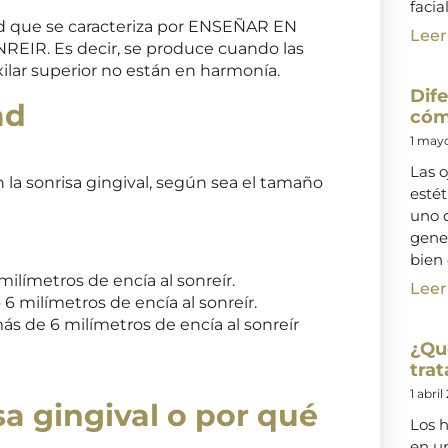
facial
ad que se caracteriza por ENSEÑAR EN
Leer
IR. Es decir, se produce cuando las
ilar superior no están en harmonía.
Dife
ad
cóm
1 may
Las o
 la sonrisa gingival, según sea el tamaño
esté
uno d
gene
bien 
ilímetros de encía al sonreír.
Leer
6 milímetros de encía al sonreír.
 de 6 milímetros de encía al sonreír
¿Qu
trat
1 abril
sa gingival o por qué
Los h
en un