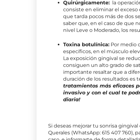
Quirúrgicamente:
la operació
consiste en eliminar el exceso
que tarda pocos más de dos se
saber que, en el caso de que n
nivel Leve o Moderado, los resu
Toxina botulínica:
Por medio de
específicos, en el músculo eleva
La exposición gingival se red
consiguen un alto grado de sati
importante resaltar que a dife
duración de los resultados es 
tratamientos más eficaces pa
invasivo y con el cual te pod
diaria!
Si deseas mejorar tu sonrisa gingival 
Querales (WhatsApp: 615 407 760), pa
caso, e informarte de forma detallad