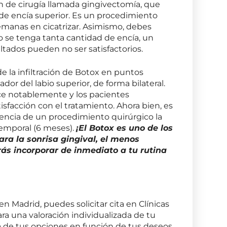
n de cirugía llamada gingivectomía, que
 de encía superior. Es un procedimiento
manas en cicatrizar. Asimismo, debes
o se tenga tanta cantidad de encía, un
ltados pueden no ser satisfactorios.
 la infiltración de Botox en puntos
dor del labio superior, de forma bilateral.
uce notablemente y los pacientes
sfacción con el tratamiento. Ahora bien, es
rencia de un procedimiento quirúrgico la
temporal (6 meses).
¡El Botox es uno de los
ra la sonrisa gingival, el menos
rás incorporar de inmediato a tu rutina
en Madrid, puedes solicitar cita en Clínicas
ra una valoración individualizada de tu
a de tus opciones en función de tus deseos