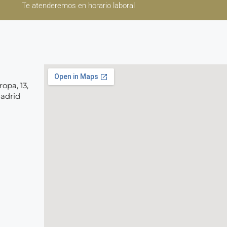
Te atenderemos en horario laboral
opa, 13,
Madrid