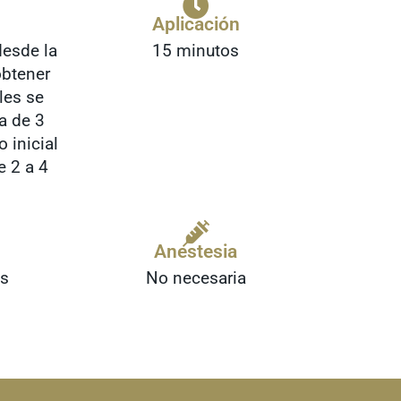
Aplicación
desde la
15 minutos
obtener
les se
a de 3
 inicial
e 2 a 4
Anestesia
es
No necesaria