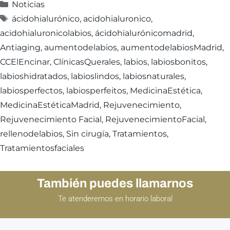
Noticias
ácidohialurónico
,
acidohialuronico
,
acidohialuronicolabios
,
ácidohialurónicomadrid
,
Antiaging
,
aumentodelabios
,
aumentodelabiosMadrid
,
CCElEncinar
,
ClínicasQuerales
,
labios
,
labiosbonitos
,
labioshidratados
,
labioslindos
,
labiosnaturales
,
labiosperfectos
,
labiosperfeitos
,
MedicinaEstética
,
MedicinaEstéticaMadrid
,
Rejuvenecimiento
,
Rejuvenecimiento Facial
,
RejuvenecimientoFacial
,
rellenodelabios
,
Sin cirugía
,
Tratamientos
,
Tratamientosfaciales
También puedes llamarnos
Te atenderemos en horario laboral