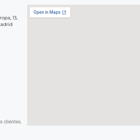
opa, 13,
Madrid
 clientes.