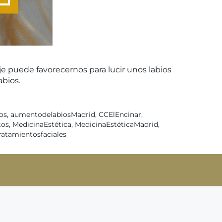
je puede favorecernos para lucir unos labios
abios.
os
,
aumentodelabiosMadrid
,
CCElEncinar
,
tos
,
MedicinaEstética
,
MedicinaEstéticaMadrid
,
ratamientosfaciales