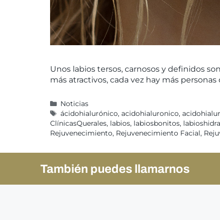
Unos labios tersos, carnosos y definidos so
más atractivos, cada vez hay más personas q
Noticias
ácidohialurónico
,
acidohialuronico
,
acidohialu
ClínicasQuerales
,
labios
,
labiosbonitos
,
labioshidr
Rejuvenecimiento
,
Rejuvenecimiento Facial
,
Reju
También puedes llamarnos