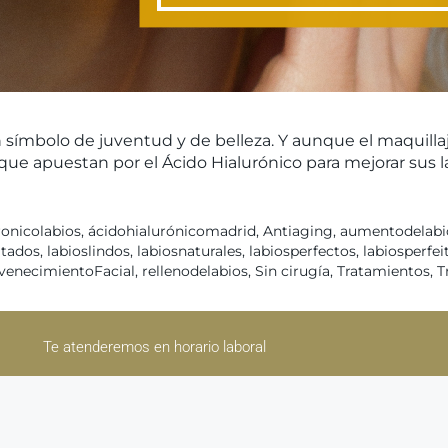
n símbolo de juventud y de belleza. Y aunque el maquilla
ue apuestan por el Ácido Hialurónico para mejorar sus l
ronicolabios
,
ácidohialurónicomadrid
,
Antiaging
,
aumentodelabi
atados
,
labioslindos
,
labiosnaturales
,
labiosperfectos
,
labiosperfei
venecimientoFacial
,
rellenodelabios
,
Sin cirugía
,
Tratamientos
,
T
Te atenderemos en horario laboral