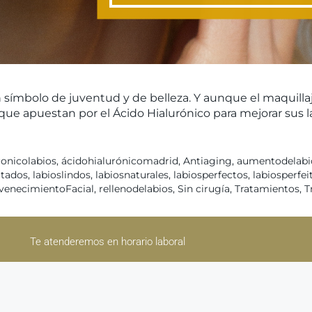
n símbolo de juventud y de belleza. Y aunque el maquilla
ue apuestan por el Ácido Hialurónico para mejorar sus l
ronicolabios
,
ácidohialurónicomadrid
,
Antiaging
,
aumentodelabi
atados
,
labioslindos
,
labiosnaturales
,
labiosperfectos
,
labiosperfei
venecimientoFacial
,
rellenodelabios
,
Sin cirugía
,
Tratamientos
,
T
Te atenderemos en horario laboral