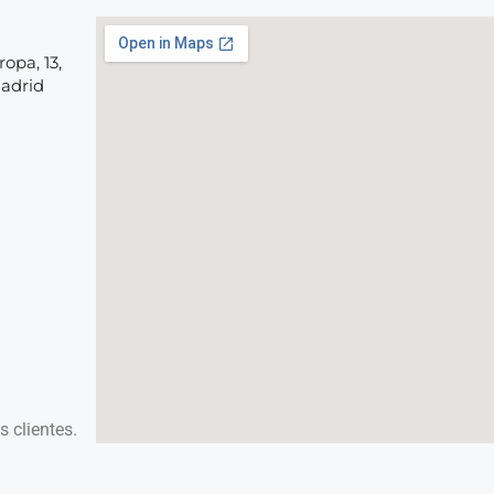
opa, 13,
Madrid
 clientes.