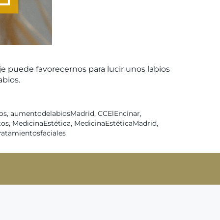
je puede favorecernos para lucir unos labios
abios.
os
,
aumentodelabiosMadrid
,
CCElEncinar
,
tos
,
MedicinaEstética
,
MedicinaEstéticaMadrid
,
ratamientosfaciales