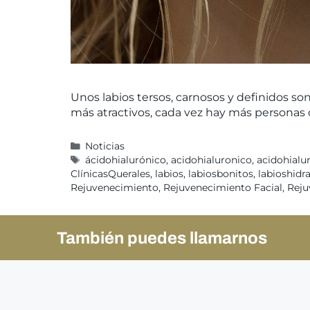
Unos labios tersos, carnosos y definidos so
más atractivos, cada vez hay más personas q
Noticias
ácidohialurónico
,
acidohialuronico
,
acidohialu
ClínicasQuerales
,
labios
,
labiosbonitos
,
labioshidr
Rejuvenecimiento
,
Rejuvenecimiento Facial
,
Reju
También puedes llamarnos