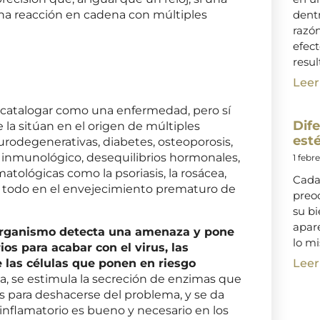
dentr
una reacción en cadena con múltiples
razó
efect
resul
Leer
catalogar como una enfermedad, pero sí
Dif
la sitúan en el origen de múltiples
esté
eurodegenerativas, diabetes, osteoporosis,
o inmunológico, desequilibrios hormonales,
1 febr
tológicas como la psoriasis, la rosácea,
Cada
re todo en el envejecimiento prematuro de
preo
su bi
apar
 organismo detecta una amenaza y pone
lo m
s para acabar con el virus, las
Leer
de las células que ponen en riesgo
a, se estimula la secreción de enzimas que
os para deshacerse del problema, y se da
 inflamatorio es bueno y necesario en los