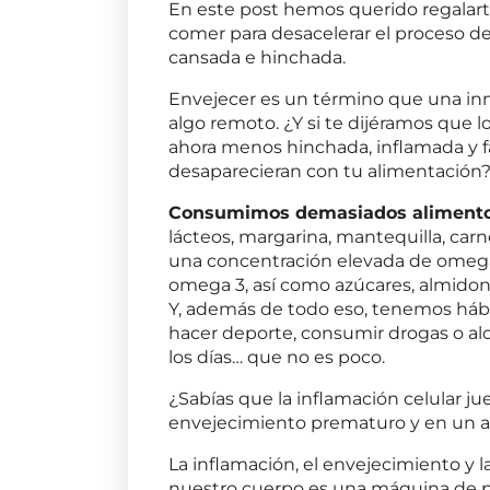
En este post hemos querido regalart
comer para desacelerar el proceso de
cansada e hinchada.
Envejecer es un término que una i
algo remoto. ¿Y si te dijéramos que 
ahora menos hinchada, inflamada y fa
desaparecieran con tu alimentación
Consumimos demasiados alimento
lácteos, margarina, mantequilla, car
una concentración elevada de omega 
omega 3, así como azúcares, almidone
Y, además de todo eso, tenemos hábi
hacer deporte, consumir drogas o alc
los días… que no es poco.
¿Sabías que la inflamación celular ju
envejecimiento prematuro y en un a
La inflamación, el envejecimiento y 
nuestro cuerpo es una máquina de pre