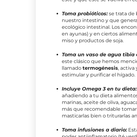
Toma probióticos:
se trata de
nuestro intestino y que generan
ecológico intestinal. Los enc
en ayunas) y en ciertos alimen
miso y productos de soja.
Toma un vaso de agua tibia 
este clásico que hemos menci
llamado
termogénesis
, activ
estimular y purificar el hígado.
Incluye Omega 3 en tu dieta:
añadiendo a tu dieta alimento
marinas, aceite de oliva, aguaca
más que recomendable tomar to
masticarlas bien o triturarlas a
Toma infusiones a diario:
Está
poder antiinflamatorio (té verd