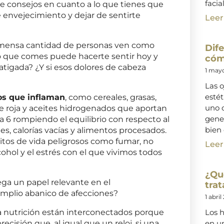
facial
e consejos en cuanto a lo que tienes que
 envejecimiento y dejar de sentirte
Leer
nmensa cantidad de personas ven como
Dife
lo que comes puede hacerte sentir hoy y
cóm
tigada? ¿Y si esos dolores de cabeza
1 may
?
Las o
esté
s que inflaman
, como cereales, grasas,
uno d
ne roja y aceites hidrogenados que aportan
gene
6 rompiendo el equilibrio con respecto al
bien 
s, calorías vacías y alimentos procesados.
tos de vida peligrosos como fumar, no
Leer
ohol y el estrés con el que vivimos todos
¿Qu
ega un papel relevante en el
trat
mplio abanico de afecciones?
1 abril
Los h
la nutrición están interconectados porque
en un
cisión que, al igual que un reloj, si una