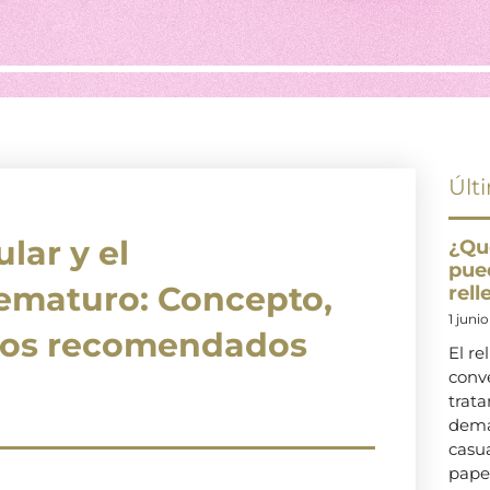
Últ
lar y el
¿Qu
pue
ematuro: Concepto,
rel
1 juni
ntos recomendados
El re
conve
trat
dema
casu
pape