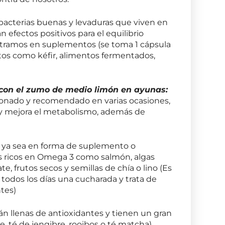
 bacterias buenas y levaduras que viven en
 efectos positivos para el equilibrio
ontramos en suplementos (se toma 1 cápsula
tos como kéfir, alimentos fermentados,
con el zumo de medio limón en ayunas:
onado y recomendado en varias ocasiones,
a y mejora el metabolismo, además de
ya sea en forma de suplemento o
s ricos en Omega 3 como salmón, algas
te, frutos secos y semillas de chía o lino (Es
dos los días una cucharada y trata de
ntes)
n llenas de antioxidantes y tienen un gran
e, té de jengibre, rooibos o té matcha).