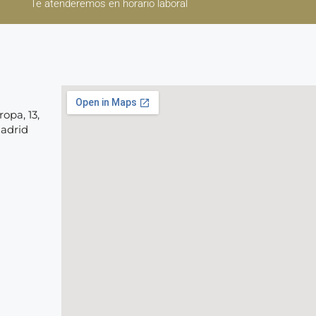
Te atenderemos en horario laboral
opa, 13,
Madrid