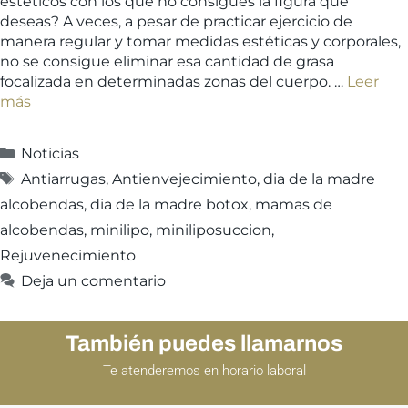
estéticos con los que no consigues la figura que
deseas? A veces, a pesar de practicar ejercicio de
manera regular y tomar medidas estéticas y corporales,
no se consigue eliminar esa cantidad de grasa
focalizada en determinadas zonas del cuerpo. …
Leer
más
Noticias
Antiarrugas
,
Antienvejecimiento
,
dia de la madre
alcobendas
,
dia de la madre botox
,
mamas de
alcobendas
,
minilipo
,
miniliposuccion
,
Rejuvenecimiento
Deja un comentario
También puedes llamarnos
Te atenderemos en horario laboral