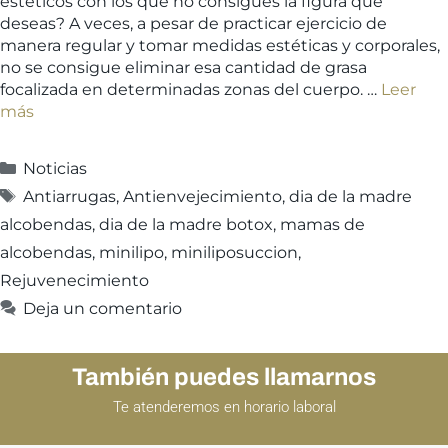
estéticos con los que no consigues la figura que
deseas? A veces, a pesar de practicar ejercicio de
manera regular y tomar medidas estéticas y corporales,
no se consigue eliminar esa cantidad de grasa
focalizada en determinadas zonas del cuerpo. …
Leer
más
Noticias
Antiarrugas
,
Antienvejecimiento
,
dia de la madre
alcobendas
,
dia de la madre botox
,
mamas de
alcobendas
,
minilipo
,
miniliposuccion
,
Rejuvenecimiento
Deja un comentario
También puedes llamarnos
Te atenderemos en horario laboral