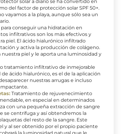
protector solar a diario se ha convertido en
mo del factor de protección solar SPF 50+.
o vayamos a la playa, aunque sólo sea un
ario.
 para conseguir una hidratación en
os infiltrativos son los más efectivos y
 piel. El ácido hialurónico infiltrado
tación y activa la producción de colágeno.
 nuestra piel y le aporta una luminosidad y
o tratamiento infiltrativo de inmejorable
de ácido hialurónico, es el de la aplicación
desaparecer nuestras arrugas e incluso
 impactante.
tas:
Tratamiento de rejuvenecimiento
mendable, en especial en determinados
liza con una pequeña extracción de sangre
re se centrifuga y así obtendremos la
laquetas del resto de la sangre. Este
el y al ser obtenido por el propio paciente
ecobrará la luminosidad natural que le