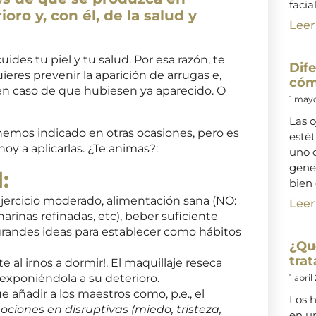
facial
oro y, con él, de la salud y
Leer
des tu piel y tu salud. Por esa razón, te
Dife
eres prevenir la aparición de arrugas e,
cóm
 en caso de que hubiesen ya aparecido. O
1 may
Las o
emos indicado en otras ocasiones, pero es
esté
oy a aplicarlas. ¿Te animas?:
uno d
gene
:
bien 
jercicio moderado, alimentación sana (NO:
Leer
arinas refinadas, etc), beber suficiente
 grandes ideas para establecer como hábitos
¿Qu
trat
 al irnos a dormir!. El maquillaje reseca
 exponiéndola a su deterioro.
1 abril
 añadir a los maestros como, p.e., el
Los h
ociones en disruptivas (miedo, tristeza,
en un