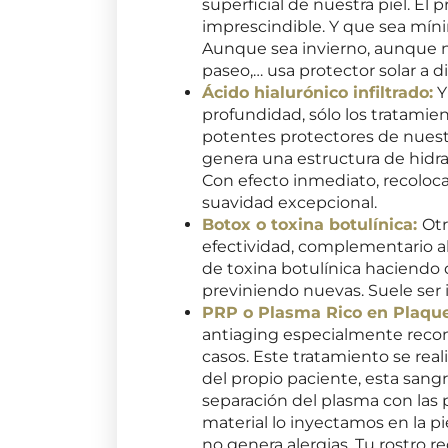
superficial de nuestra piel. El 
imprescindible. Y que sea míni
Aunque sea invierno, aunque n
paseo,… usa protector solar a di
Ácido hialurónico infiltrado:
Y
profundidad, sólo los tratamient
potentes protectores de nuestra
genera una estructura de hidra
Con efecto inmediato, recoloca
suavidad excepcional.
Botox o toxina botulínica:
Otr
efectividad, complementario al 
de toxina botulínica haciendo 
previniendo nuevas. Suele ser
PRP o Plasma Rico en Plaque
antiaging especialmente reco
casos. Este tratamiento se rea
del propio paciente, esta sang
separación del plasma con las p
material lo inyectamos en la pi
no genera alergias. Tu rostro r