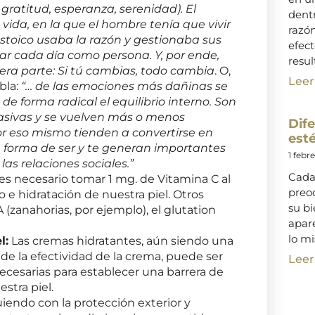
, gratitud, esperanza, serenidad). El
dentr
 vida, en la que el hombre tenía que vivir
razó
estoico usaba la razón y gestionaba sus
efect
rar cada día como persona. Y, por ende,
resul
 era parte: Si tú cambias, todo cambia
. O,
Leer
bla:
“… de las emociones más dañinas se
de forma radical el equilibrio interno. Son
asivas y se vuelven más o menos
Dif
or eso mismo tienden a convertirse en
esté
 forma de ser y te generan importantes
1 febr
as relaciones sociales.”
Cada
s necesario tomar 1 mg. de Vitamina C al
preo
o e hidratación de nuestra piel. Otros
su bi
 (zanahorias, por ejemplo), el glutation
apar
lo m
l:
Las cremas hidratantes, aún siendo una
e la efectividad de la crema, puede ser
Leer
ecesarias para establecer una barrera de
stra piel.
uiendo con la protección exterior y