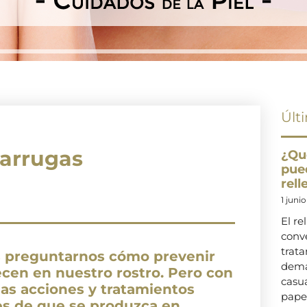
Últ
 arrugas
¿Qu
pue
rel
1 juni
El re
conve
trat
 preguntarnos cómo prevenir
dema
ecen en nuestro rostro. Pero con
casu
as acciones y tratamientos
pape
s de que se produzca en